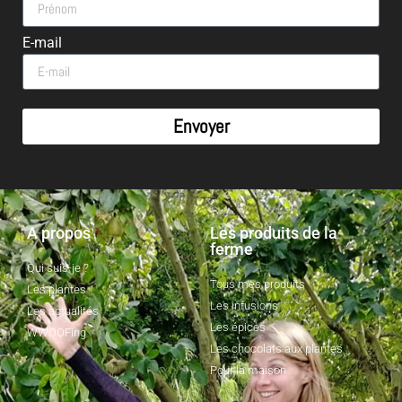
E-mail
Envoyer
A propos
Les produits de la
ferme
Qui suis-je ?
Tous mes produits
Les plantes
Les infusions
Les actualités
Les épices
WWOOFing
Les chocolats aux plantes
Pour la maison