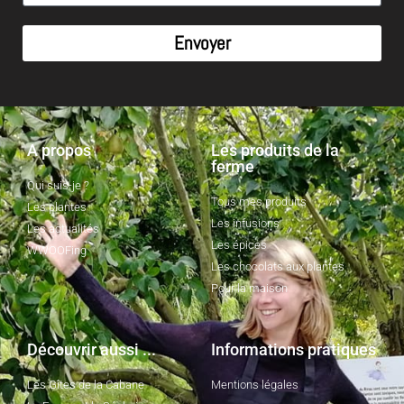
Envoyer
A propos
Les produits de la
ferme
Qui suis-je ?
Tous mes produits
Les plantes
Les infusions
Les actualités
Les épices
WWOOFing
Les chocolats aux plantes
Pour la maison
Découvrir aussi ...
Informations pratiques
Les Gîtes de la Cabane
Mentions légales