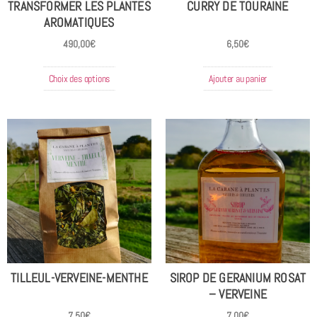
TRANSFORMER LES PLANTES
CURRY DE TOURAINE
AROMATIQUES
490,00
€
6,50
€
Choix des options
Ajouter au panier
TILLEUL-VERVEINE-MENTHE
SIROP DE GERANIUM ROSAT
– VERVEINE
7,50
€
7,00
€