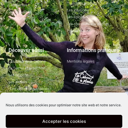
Tous mes produits
Les plantes
Les infusions
Les actualités
Les épices
WWOOFing
Les chocolats aux plantes
Pour la maison
Découvrir aussi ...
Informations pratiques
Les Gîtes de la Cabane
Mentions légales
La Ferme et le Séchoir
Les brunchs
Les ateliers
Les visites dégustations
Nous utilisons des cookies pour optimiser notre site web et notre service.
Suivez-moi !
Accepter les cookies