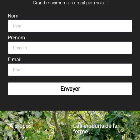
Grand maximum un email par mois !
Nom
Prénom
E-mail
Envoyer
A propos
Les produits de la
ferme
Qui suis-je ?