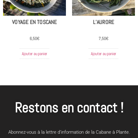
VOYAGE EN TOSCANE
L’AURORE
6,50
€
7,50
€
Ajouter au panier
Ajouter au panier
Restons en contact !
Abonnez-vous à la lettre d’information de la Cabane à Plante.