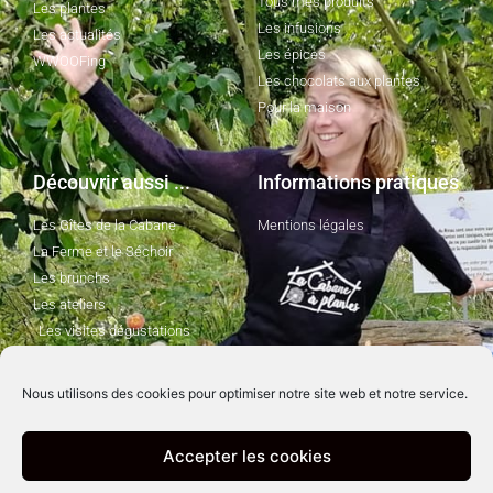
Tous mes produits
Les plantes
Les infusions
Les actualités
Les épices
WWOOFing
Les chocolats aux plantes
Pour la maison
Découvrir aussi ...
Informations pratiques
Les Gîtes de la Cabane
Mentions légales
La Ferme et le Séchoir
Les brunchs
Les ateliers
Les visites dégustations
Nous utilisons des cookies pour optimiser notre site web et notre service.
Suivez-moi !
Accepter les cookies