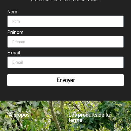
Nom
Prénom
E-mail
Envoyer
A propos
Les produits de la
ferme
Qui suis-je ?