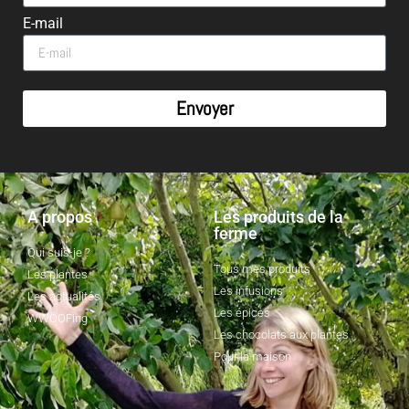
E-mail
Envoyer
A propos
Les produits de la
ferme
Qui suis-je ?
Tous mes produits
Les plantes
Les infusions
Les actualités
Les épices
WWOOFing
Les chocolats aux plantes
Pour la maison