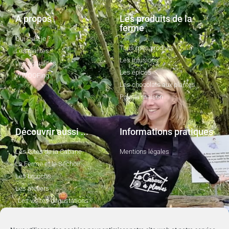
A propos
Les produits de la
ferme
Qui suis-je ?
Tous mes produits
Les plantes
Les infusions
Les actualités
Les épices
WWOOFing
Les chocolats aux plantes
Pour la maison
Découvrir aussi ...
Informations pratiques
Les Gîtes de la Cabane
Mentions légales
La Ferme et le Séchoir
Les brunchs
Les ateliers
Les visites dégustations