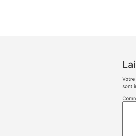
La
Votre
sont 
Comm