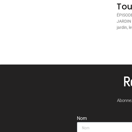
Tou
ÉPISODE
JARDIN ?
jardin, l
R
Abonnez
Nom