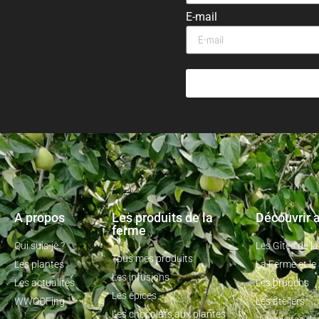
E-mail
A propos
Les produits de la
Découvrir a
ferme
Qui suis-je ?
Les Gîtes de l
Tous mes produits
Les plantes
La Ferme et le
Les infusions
Les actualités
Les brunchs
Les épices
WWOOFing
Les ateliers
Les chocolats aux plantes