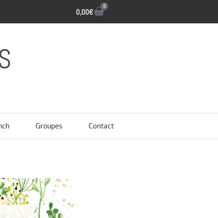
0
0,00
€
S
nch
Groupes
Contact