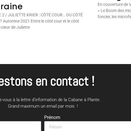
raine
En couverture de 
« Le Boom des micr
 2 / JULIETTE KRIER : CÔTÉ COUR… OU CÔTÉ
foncier, les microf
 Automne 2021 Entre le côté cour et le côté
e cœur de Juliette
estons en contact !
-vous à la lettre d’information de la Cabane à Plante.
Grand maximum un email par mois !
Prénom