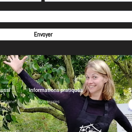
Envoyer
ussi ...
Informations pratiques
S
a Cabane
Mentions légales
 Séchoir