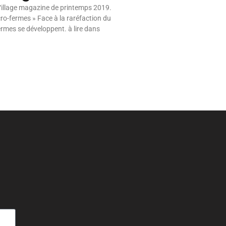
Village magazine de printemps 2019.
o-fermes » Face à la raréfaction du
ermes se développent. à lire dans