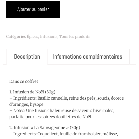
Ajouter au panier
Catégories
Épices
,
Infusions
,
Tous les produits
Description
Informations complémentaires
Description
Dans ce coffret
1. Infusion de Noël (30g)
– Ingrédients: Basilic cannelle, reine des près, soucis, écorce
d’oranges, hysope.
– Notes: Une fusion chaleureuse de saveurs hivernales,
parfaite pour les soirées douillettes de Noël.
2. Infusion « La Sauvageonne » (30g)
– Ingrédients: Coquelicot, feuille de framboisier, mélisse,