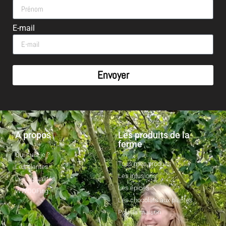
E-mail
Envoyer
A propos
Les produits de la
ferme
Qui suis-je ?
Tous mes produits
Les plantes
Les infusions
Les actualités
Les épices
WWOOFing
Les chocolats aux plantes
Pour la maison