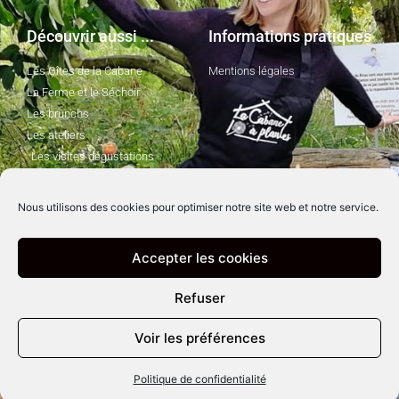
Découvrir aussi ...
Informations pratiques
Les Gîtes de la Cabane
Mentions légales
La Ferme et le Séchoir
Les brunchs
Les ateliers
Les visites dégustations
Nous utilisons des cookies pour optimiser notre site web et notre service.
Suivez-moi !
Accepter les cookies
Refuser
Voir les préférences
© La Cabane à Plantes 2021 - Site par
BAZIXX
Politique de confidentialité