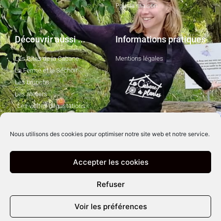
Pour la maison
Découvrir aussi ...
Informations pratiques
Les Gîtes de la Cabane
Mentions légales
La Ferme et le Séchoir
Les brunchs
Les ateliers
Les visites dégustations
Nous utilisons des cookies pour optimiser notre site web et notre service.
Suivez-moi !
Accepter les cookies
Refuser
Voir les préférences
© La Cabane à Plantes 2021 - Site par
BAZIXX