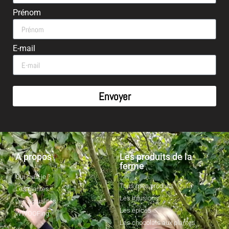
Prénom
E-mail
Envoyer
A propos
Les produits de la
ferme
Qui suis-je ?
Tous mes produits
Les plantes
Les infusions
Les actualités
Les épices
WWOOFing
Les chocolats aux plantes